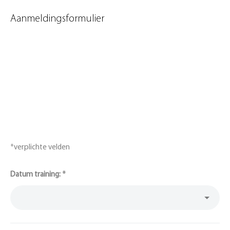
Aanmeldingsformulier
*verplichte velden
Datum training:
*
Aanmelding
training